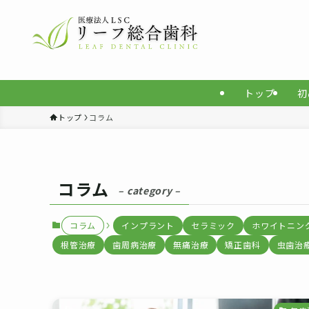
トップ
初
トップ
コラム
コラム
– category –
コラム
インプラント
セラミック
ホワイトニン
根管治療
歯周病治療
無痛治療
矯正歯科
虫歯治