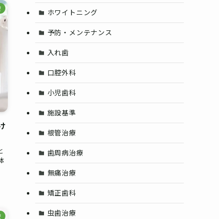
療
ホワイトニング
予防・メンテナンス
入れ歯
口腔外科
小児歯科
施設基準
け
根管治療
と
歯周病治療
体
無痛治療
矯正歯科
虫歯治療
療