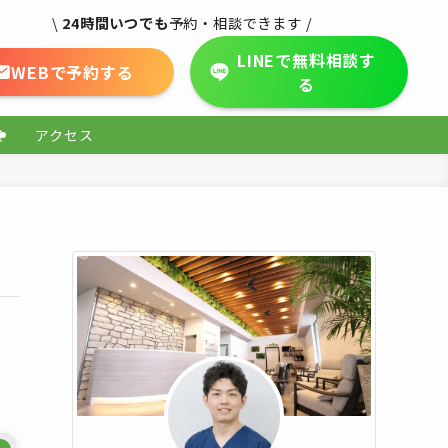
\
24時間いつでも
予約・相談できます /
LINEで無料相談す
WEBで予約する
る
報
アクセス