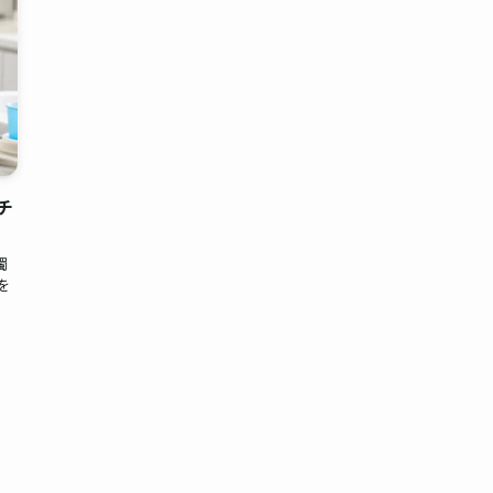
チ
濁
を