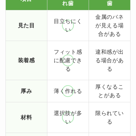
れ歯
歯
金属のバネ
目立ちにく
見た目
が見える場
い
合がある
フィット感
違和感が出
装着感
に配慮でき
る場合があ
る
る
厚くなるこ
厚み
薄く作れる
とがある
選択肢が多
限られてい
材料
い
る