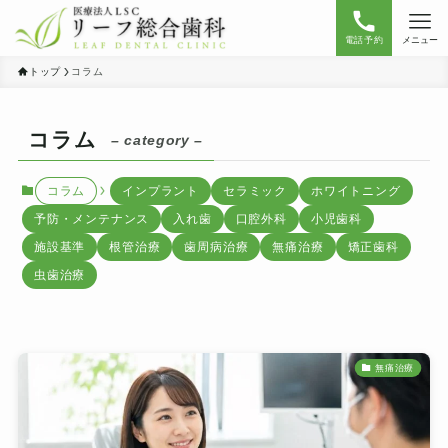
電話予約
メニュー
トップ
コラム
コラム
– category –
コラム
インプラント
セラミック
ホワイトニング
予防・メンテナンス
入れ歯
口腔外科
小児歯科
施設基準
根管治療
歯周病治療
無痛治療
矯正歯科
虫歯治療
無痛治療