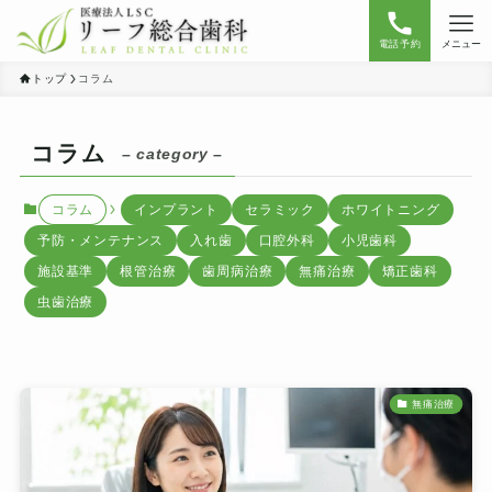
電話予約
メニュー
トップ
コラム
コラム
– category –
コラム
インプラント
セラミック
ホワイトニング
予防・メンテナンス
入れ歯
口腔外科
小児歯科
施設基準
根管治療
歯周病治療
無痛治療
矯正歯科
虫歯治療
無痛治療