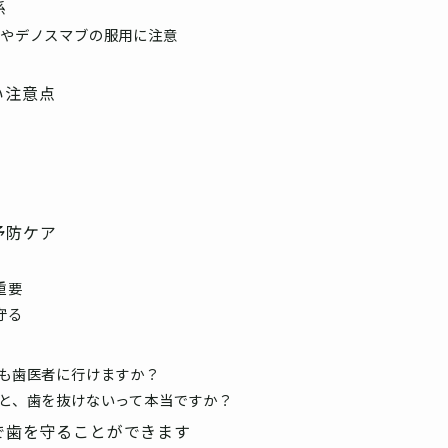
係
）やデノスマブの服用に注意
い注意点
予防ケア
重要
守る
ても歯医者に行けますか？
ると、歯を抜けないって本当ですか？
で歯を守ることができます