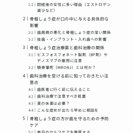
閉経後の女性に多い理由（エストロゲン
減少など）
骨粗しょう症が口の中に与える具体的な
影響
歯周病の悪化と骨粗しょう症の深い関係
抜歯・インプラント・入れ歯への影響
骨粗しょう症治療薬と歯科治療の関係
ビスフォスフォネート製剤（BP剤）や
デノスマブの服用に注意
顎骨壊死（MRONJ）とは何か？
歯科治療を受ける前に知っておきたい注
意点
歯医者に行く前に伝えること
歯科治療で注意すべき処置
薬の休薬は必要？
こんな症状が出たら早めに相談を
骨粗しょう症の方が歯を守るための予防
ケア
毎日のセルフケアを徹底する