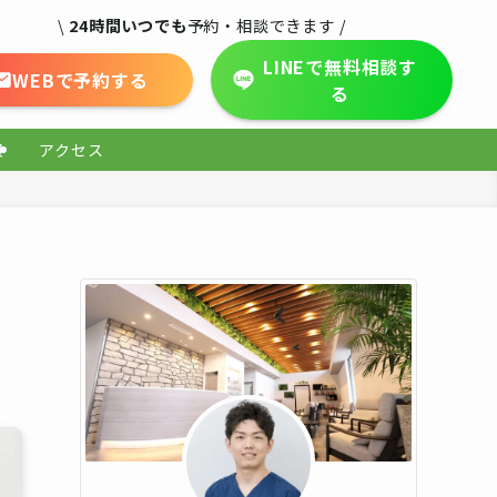
\
24時間いつでも
予約・相談できます /
LINEで無料相談す
WEBで予約する
る
報
アクセス