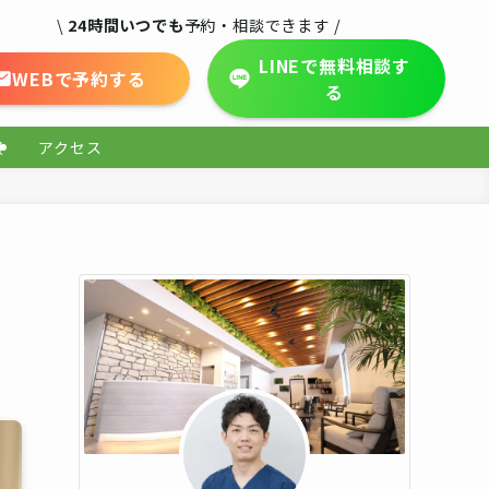
\
24時間いつでも
予約・相談できます /
LINEで無料相談す
WEBで予約する
る
報
アクセス