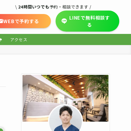
\
24時間いつでも
予約・相談できます /
LINEで無料相談す
WEBで予約する
る
報
アクセス