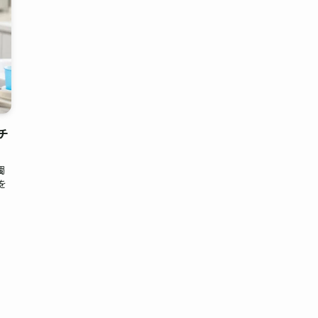
チ
濁
を