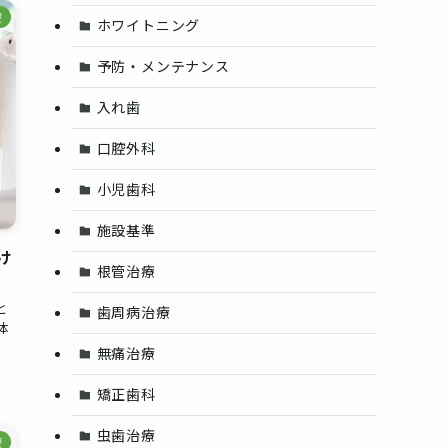
療
ホワイトニング
予防・メンテナンス
入れ歯
口腔外科
小児歯科
施設基準
け
根管治療
と
歯周病治療
体
無痛治療
矯正歯科
虫歯治療
療