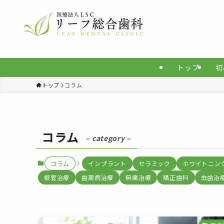
トップ
初
トップ
コラム
コラム
– category –
コラム
インプラント
セラミック
ホワイトニン
根管治療
歯周病治療
無痛治療
矯正歯科
虫歯治