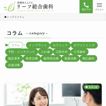
電話予約
メニュー
トップ
コラム
コラム
– category –
コラム
インプラント
セラミック
ホワイトニング
予防・メンテナンス
入れ歯
口腔外科
小児歯科
施設基準
根管治療
歯周病治療
無痛治療
矯正歯科
虫歯治療
無痛治療