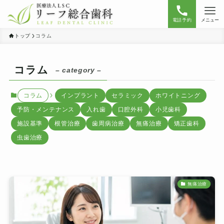
電話予約
メニュー
トップ
コラム
コラム
– category –
コラム
インプラント
セラミック
ホワイトニング
予防・メンテナンス
入れ歯
口腔外科
小児歯科
施設基準
根管治療
歯周病治療
無痛治療
矯正歯科
虫歯治療
無痛治療