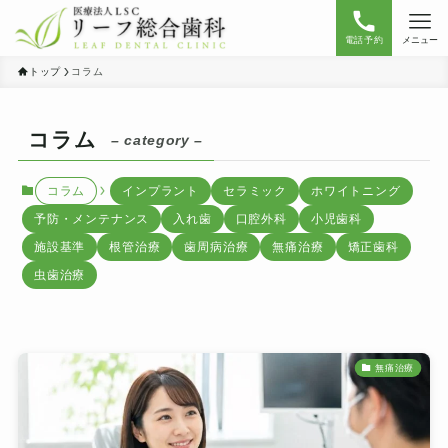
電話予約
メニュー
トップ
コラム
コラム
– category –
コラム
インプラント
セラミック
ホワイトニング
予防・メンテナンス
入れ歯
口腔外科
小児歯科
施設基準
根管治療
歯周病治療
無痛治療
矯正歯科
虫歯治療
無痛治療