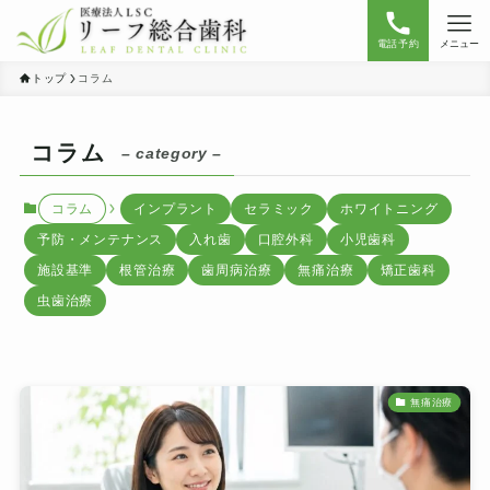
電話予約
メニュー
トップ
コラム
コラム
– category –
コラム
インプラント
セラミック
ホワイトニング
予防・メンテナンス
入れ歯
口腔外科
小児歯科
施設基準
根管治療
歯周病治療
無痛治療
矯正歯科
虫歯治療
無痛治療