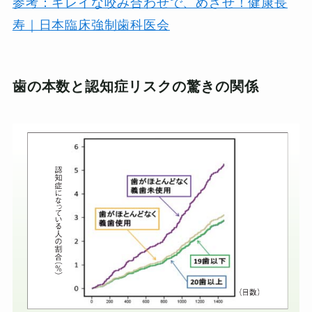
参考：キレイな咬み合わせで、めざせ！健康長
寿｜日本臨床強制歯科医会
歯の本数と認知症リスクの驚きの関係