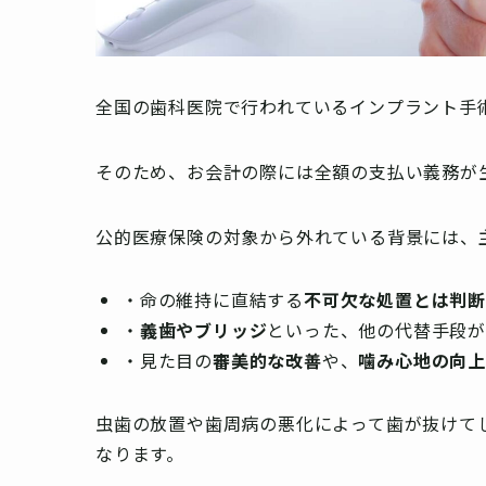
全国の歯科医院で行われているインプラント手
そのため、お会計の際には全額の支払い義務が
公的医療保険の対象から外れている背景には、
・命の維持に直結する
不可欠な処置とは判
・
義歯やブリッジ
といった、他の代替手段
・見た目の
審美的な改善
や、
噛み心地の向
虫歯の放置や歯周病の悪化によって歯が抜けて
なります。