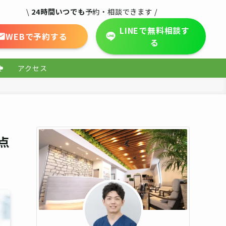
\
24時間いつでも
予約・相談できます /
LINEで無料相談す
WEBで予約する
る
報
アクセス
点