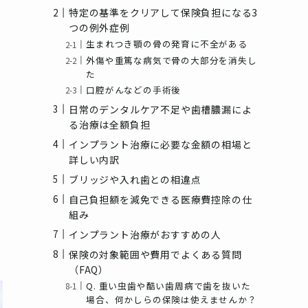
特定の基準をクリアして保険負担になる3
つの例外症例
生まれつき顎の骨の発育に不全がある
外傷や重篤な病気で骨の大部分を消失し
た
口腔がんなどの手術後
日常のデンタルケア不足や歯槽膿漏によ
る治療は全額負担
インプラント治療に必要な金額の相場と
詳しい内訳
ブリッジや入れ歯との相違点
自己負担額を減免できる医療費控除の仕
組み
インプラント治療がおすすめの人
保険の対象範囲や費用でよくある質問
（FAQ）
Q. 重い虫歯や酷い歯周病で歯を抜いた
場合、何かしらの保険は使えませんか？