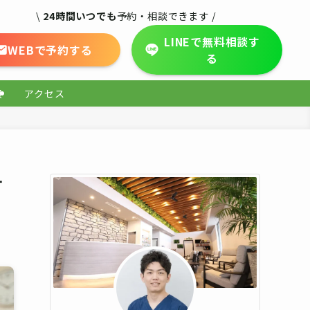
\
24時間いつでも
予約・相談できます /
LINEで無料相談す
WEBで予約する
る
報
アクセス
方