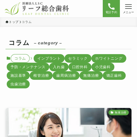
電話予約
メニュー
トップ
コラム
コラム
– category –
コラム
インプラント
セラミック
ホワイトニング
予防・メンテナンス
入れ歯
口腔外科
小児歯科
施設基準
根管治療
歯周病治療
無痛治療
矯正歯科
虫歯治療
無痛治療