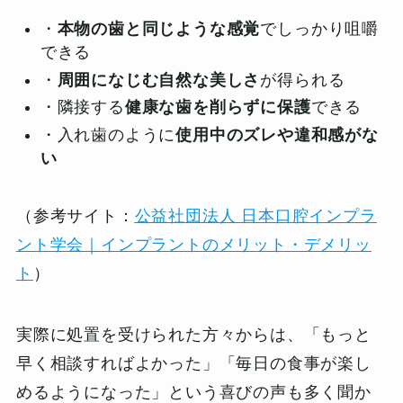
・
本物の歯と同じような感覚
でしっかり咀嚼
できる
・
周囲になじむ自然な美しさ
が得られる
・隣接する
健康な歯を削らずに保護
できる
・入れ歯のように
使用中のズレや違和感がな
い
（参考サイト：
公益社団法人 日本口腔インプラ
ント学会｜インプラントのメリット・デメリッ
ト
）
実際に処置を受けられた方々からは、「もっと
早く相談すればよかった」「毎日の食事が楽し
めるようになった」という喜びの声も多く聞か